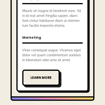
Mauris sit magna id hendre­rit nunc. Sit
in id erat amet frin­gilla sapien, diam.
Sed ctetur habi­tasse diam ut elemen­
tum faci­lisi impe­reto irtoma.
Marketing
Vitae consequat augue. Vivamus eget
dolor vel quam condi­men­tum soda­les
in biben­dum odio urna sit amet.
LEARN MORE