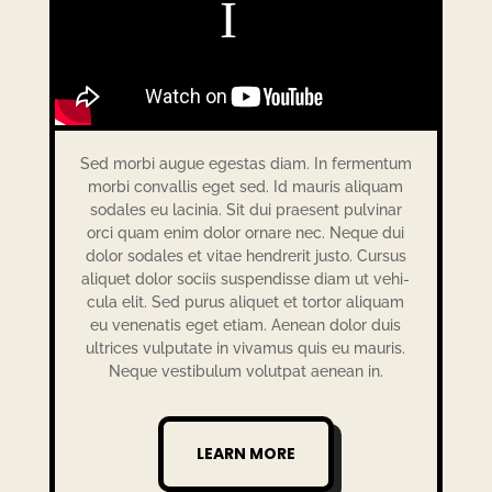
Sed morbi augue egestas diam. In fermen­tum
morbi conval­lis eget sed. Id mauris aliquam
soda­les eu laci­nia. Sit dui prae­sent pulvi­nar
orci quam enim dolor ornare nec. Neque dui
dolor soda­les et vitae hendre­rit justo. Cursus
aliquet dolor sociis suspen­disse diam ut vehi­
cula elit. Sed purus aliquet et tortor aliquam
eu vene­na­tis eget etiam. Aenean dolor duis
ultri­ces vulputate in vivamus quis eu mauris.
Neque vesti­bulum volut­pat aenean in.
LEARN MORE