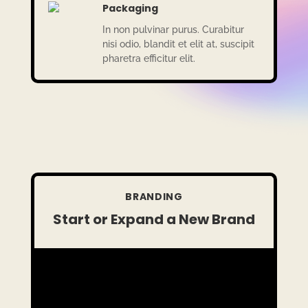
Packaging
In non pulvi­nar purus. Cura­bi­tur
nisi odio, blan­dit et elit at, susci­pit
phare­tra effi­ci­tur elit.
BRANDING
Start or Expand a New Brand