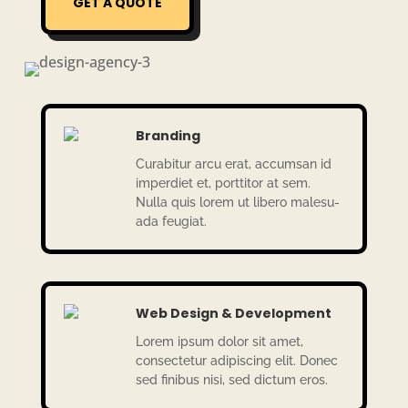
GET A QUOTE
Branding
Cura­bi­tur arcu erat, accumsan id
imper­diet et, port­ti­tor at sem.
Nulla quis lorem ut libero malesu­
ada feugiat.
Web Design & Development
Lorem ipsum dolor sit amet,
consecte­tur adipi­scing elit. Donec
sed fini­bus nisi, sed dictum eros.