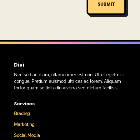
SUBMIT
Divi
Nec sed ac diam, ullamcor­per est non. Ut et eget nisi,
congue. Pretium euis­mod ultri­ces ac lorem. Aliquam
tortor quam solli­ci­tu­din viverra sed dictum facilisis.
Services
Brading
Marke­ting
Social Media