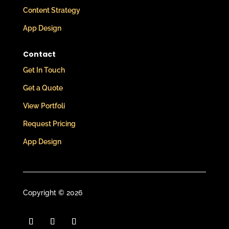
Content Stra­tegy
App Design
Contact
Get In Touch
Get a Quote
View Port­foli
Request Pricing
App Design
Copy­right © 2026