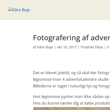
Fotografering af adve
af
Kåre Buje
|
okt 10, 2017
|
Produkt fotos
|
0
Det er blevet jule­tid, og så skal der foto­
løgis­mose hvor 4 adventska­len­dre skulle f
Bille­derne er taget i natur­ligt lys og foto
Hos løgis­mose pynter man ikke sådan op til
Hvis du kunne tænke dig at købe produk­