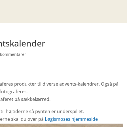
ntskalender
 kommentarer
gra­fe­res produk­ter til diverse advents-kalen­drer. Også på
oto­gra­fe­res.
­gra­fe­ret på sækkelærred.
 højti­derne så pynten er under­spil­let.
terne skal du over på
Løgis­mo­ses hjemmeside